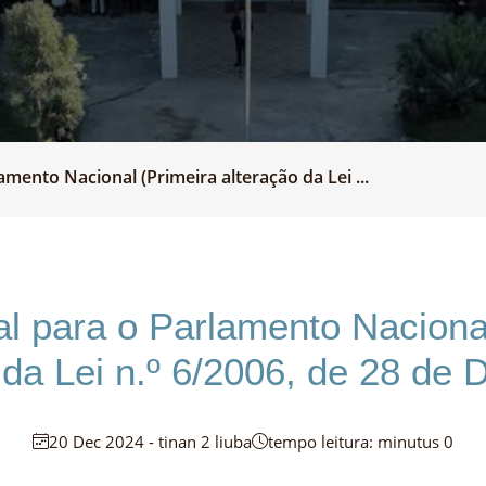
amento Nacional (Primeira alteração da Lei ...
ral para o Parlamento Naciona
̃o da Lei n.º 6/2006, de 28 de
20 Dec 2024 - tinan 2 liuba
tempo leitura: minutus 0