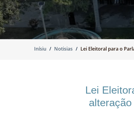
Inísiu
Notisias
Lei Eleitoral para o Parl
Lei Eleito
alteraça