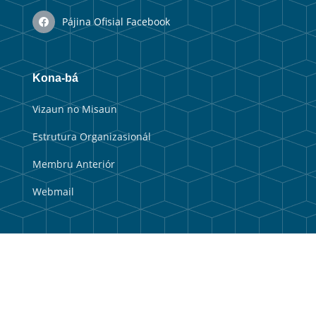
Pájina Ofisial Facebook
Kona-bá
Vizaun no Misaun
Estrutura Organizasionál
Membru Anteriór
Webmail
Link útil
Portal Guvernu
Portal Munisipal