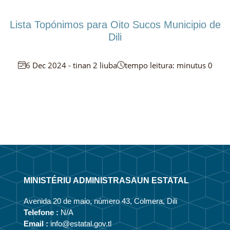
Lista Topónimos para Oito Sucos Municipio de
Dili
6 Dec 2024 - tinan 2 liuba
tempo leitura: minutus 0
MINISTÉRIU ADMINISTRASAUN ESTATAL
Avenida 20 de maio, número 43, Colmera, Dili
Telefone :
N/A
Email :
info@estatal.gov.tl