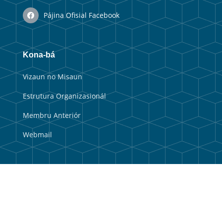
Pájina Ofisial Facebook
Kona-bá
Vizaun no Misaun
Estrutura Organizasionál
Membru Anteriór
Webmail
Link útil
Portal Guvernu
Portal Munisipal