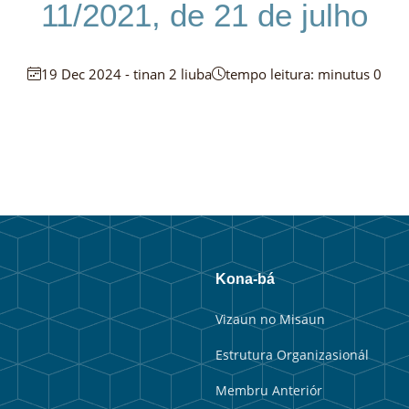
11/2021, de 21 de julho
19 Dec 2024 - tinan 2 liuba
tempo leitura: minutus 0
Kona-bá
Vizaun no Misaun
Estrutura Organizasionál
Membru Anteriór