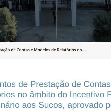
ação de Contas e Modelos de Relatórios no ...
ntos de Prestação de Contas
rios no âmbito do Incentivo 
inário aos Sucos, aprovado p