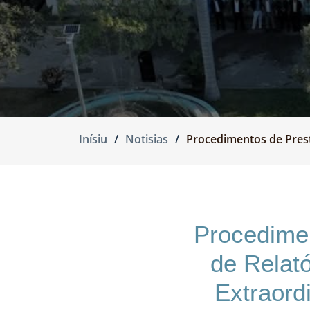
Inísiu
Notisias
Procedimentos de Prest
Procedime
de Relató
Extraord