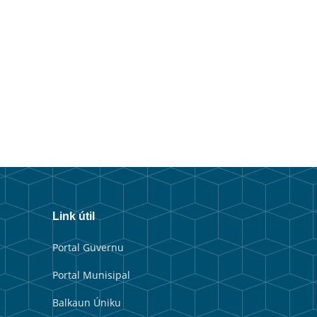
Link útil
Portal Guvernu
Portal Munisipal
Balkaun Úniku