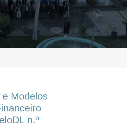
 e Modelos
Financeiro
eloDL n.º