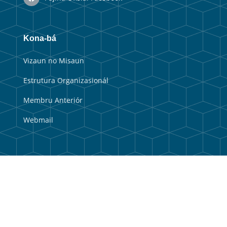
Kona-bá
Vizaun no Misaun
Estrutura Organizasionál
Membru Anteriór
Webmail
Link útil
Portal Guvernu
Portal Munisipal
Balkaun Úniku