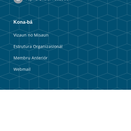
Kona-bá
Vizaun no Misaun
Estrutura Organizasionál
Membru Anteriór
Webmail
Link útil
Portal Guvernu
Portal Munisipal
Balkaun Úniku