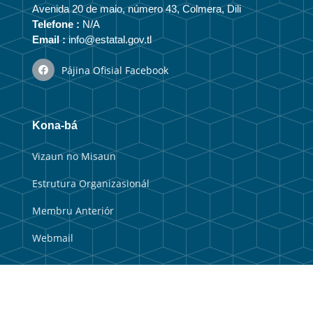
Avenida 20 de maio, número 43, Colmera, Dili
Telefone :
N/A
Email :
info@estatal.gov.tl
Pájina Ofisial Facebook
Kona-bá
Vizaun no Misaun
Estrutura Organizasionál
Membru Anteriór
Webmail
Link útil