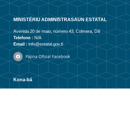
MINISTÉRIU ADMINISTRASAUN ESTATAL
Avenida 20 de maio, número 43, Colmera, Dili
Telefone :
N/A
Email :
info@estatal.gov.tl
Pájina Ofisial Facebook
Kona-bá
Vizaun no Misaun
Estrutura Organizasionál
Membru Anteriór
Webmail