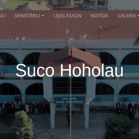
SIU
MINISTÉRIU
LEJISLASAUN
NOTÍSIA
GALERIA
Suco Hoholau