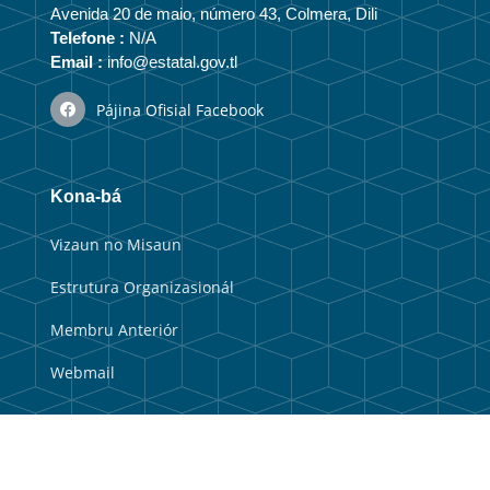
Avenida 20 de maio, número 43, Colmera, Dili
Telefone :
N/A
Email :
info@estatal.gov.tl
Pájina Ofisial Facebook
Kona-bá
Vizaun no Misaun
Estrutura Organizasionál
Membru Anteriór
Webmail
Link útil