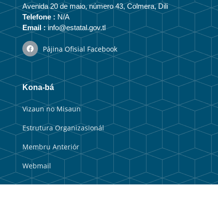
Avenida 20 de maio, número 43, Colmera, Dili
Telefone :
N/A
Email :
info@estatal.gov.tl
Pájina Ofisial Facebook
Kona-bá
Vizaun no Misaun
Estrutura Organizasionál
Membru Anteriór
Webmail
Link útil