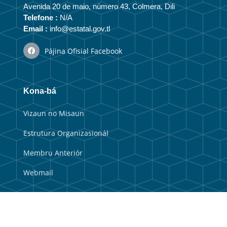
Avenida 20 de maio, número 43, Colmera, Dili
Telefone :
N/A
Email :
info@estatal.gov.tl
Pájina Ofisial Facebook
Kona-bá
Vizaun no Misaun
Estrutura Organizasionál
Membru Anteriór
Webmail
Link útil