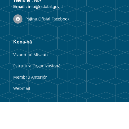
Telefone :
N/A
Email :
info@estatal.gov.tl
Pájina Ofisial Facebook
Kona-bá
Vizaun no Misaun
Estrutura Organizasionál
Membru Anteriór
Webmail
Link útil
Portal Guvernu