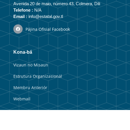
Avenida 20 de maio, número 43, Colmera, Dili
Telefone :
N/A
Email :
info@estatal.gov.tl
Pájina Ofisial Facebook
Kona-bá
Vizaun no Misaun
Estrutura Organizasionál
Membru Anteriór
Webmail
Link útil