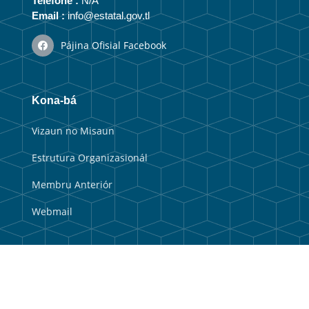
Telefone :
N/A
Email :
info@estatal.gov.tl
Pájina Ofisial Facebook
Kona-bá
Vizaun no Misaun
Estrutura Organizasionál
Membru Anteriór
Webmail
Link útil
Portal Guvernu