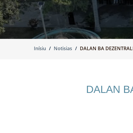
Inísiu
Notisias
DALAN BA DEZENTRALI
DALAN B