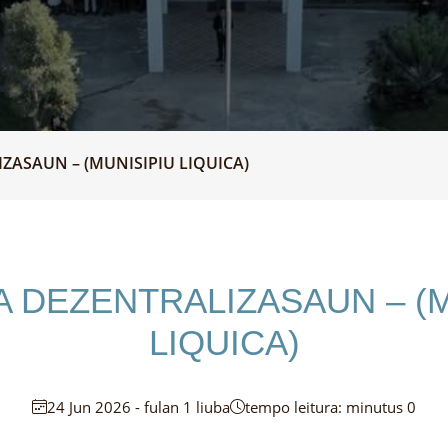
ZASAUN – (MUNISIPIU LIQUICA)
A DEZENTRALIZASAUN – (M
LIQUICA)
24 Jun 2026 - fulan 1 liuba
tempo leitura: minutus 0