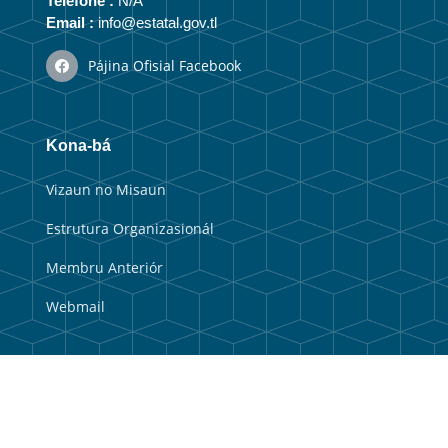
Telefone :
N/A
Email :
info@estatal.gov.tl
Pájina Ofisial Facebook
Kona-bá
Vizaun no Misaun
Estrutura Organizasionál
Membru Anteriór
Webmail
Link útil
Portal Guvernu