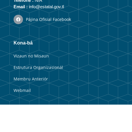
Telefone :
N/A
Email :
info@estatal.gov.tl
Pájina Ofisial Facebook
Kona-bá
Vizaun no Misaun
Estrutura Organizasionál
Membru Anteriór
Webmail
Link útil
Portal Guvernu