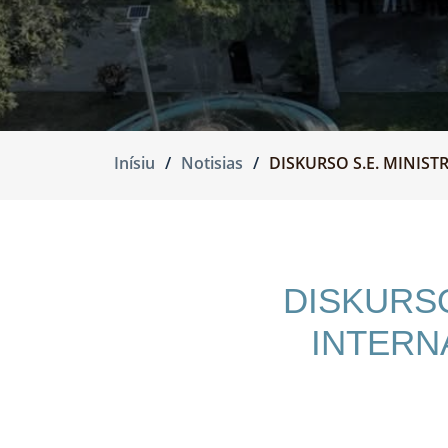
Inísiu
Notisias
DISKURSO S.E. MINIS
DISKURSO
INTERN