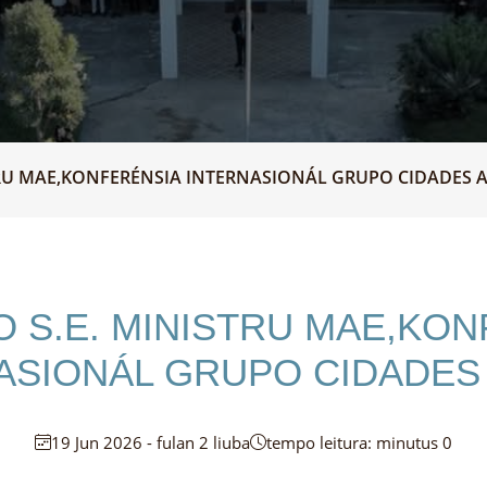
TRU MAE,KONFERÉNSIA INTERNASIONÁL GRUPO CIDADES 
 S.E. MINISTRU MAE,KO
ASIONÁL GRUPO CIDADES
19 Jun 2026 - fulan 2 liuba
tempo leitura: minutus 0