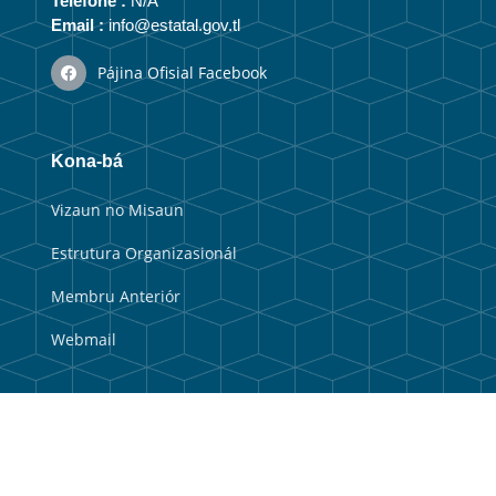
Telefone :
N/A
Email :
info@estatal.gov.tl
Pájina Ofisial Facebook
Kona-bá
Vizaun no Misaun
Estrutura Organizasionál
Membru Anteriór
Webmail
Link útil
Portal Guvernu