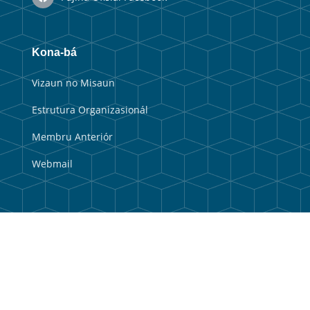
Kona-bá
Vizaun no Misaun
Estrutura Organizasionál
Membru Anteriór
Webmail
Link útil
Portal Guvernu
Portal Munisipal
Balkaun Úniku