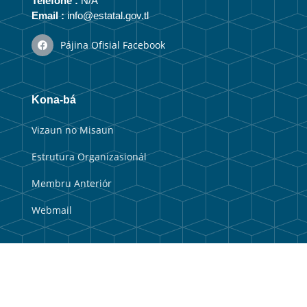
Telefone :
N/A
Email :
info@estatal.gov.tl
Pájina Ofisial Facebook
Kona-bá
Vizaun no Misaun
Estrutura Organizasionál
Membru Anteriór
Webmail
Link útil
Portal Guvernu