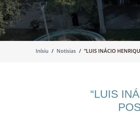
Inísiu
Notisias
“LUIS INÁCIO HENRI
“LUIS I
POS