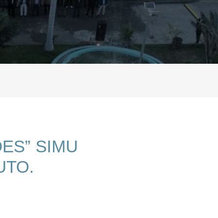
ES” SIMU
UTO.