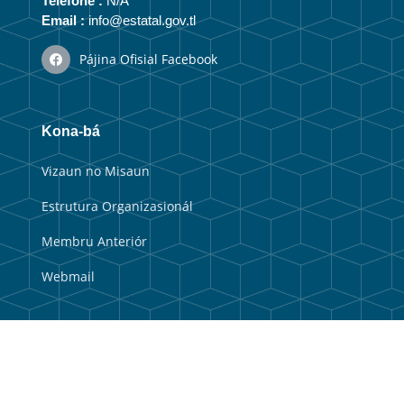
Telefone :
N/A
Email :
info@estatal.gov.tl
Pájina Ofisial Facebook
Kona-bá
Vizaun no Misaun
Estrutura Organizasionál
Membru Anteriór
Webmail
Link útil
Portal Guvernu