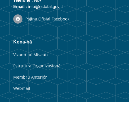
Telefone :
N/A
Email :
info@estatal.gov.tl
Pájina Ofisial Facebook
Kona-bá
Vizaun no Misaun
Estrutura Organizasionál
Membru Anteriór
Webmail
Link útil
Portal Guvernu