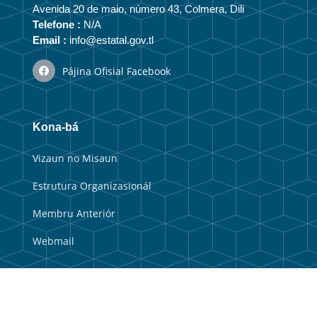
Avenida 20 de maio, número 43, Colmera, Dili
Telefone :
N/A
Email :
info@estatal.gov.tl
Pájina Ofisial Facebook
Kona-bá
Vizaun no Misaun
Estrutura Organizasionál
Membru Anteriór
Webmail
Link útil