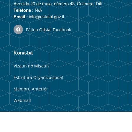
Avenida 20 de maio, número 43, Colmera, Dili
Telefone :
N/A
Email :
info@estatal.gov.tl
Pájina Ofisial Facebook
Kona-bá
Vizaun no Misaun
Estrutura Organizasionál
Membru Anteriór
Webmail
Link útil