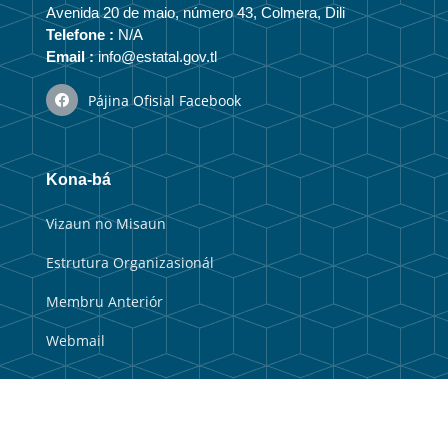
Avenida 20 de maio, número 43, Colmera, Dili
Telefone :
N/A
Email :
info@estatal.gov.tl
Pájina Ofisial Facebook
Kona-bá
Vizaun no Misaun
Estrutura Organizasionál
Membru Anteriór
Webmail
Link útil