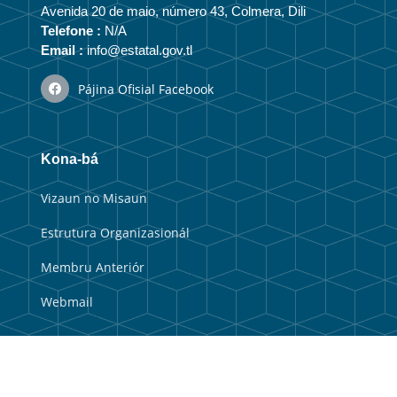
Avenida 20 de maio, número 43, Colmera, Dili
Telefone :
N/A
Email :
info@estatal.gov.tl
Pájina Ofisial Facebook
Kona-bá
Vizaun no Misaun
Estrutura Organizasionál
Membru Anteriór
Webmail
Link útil