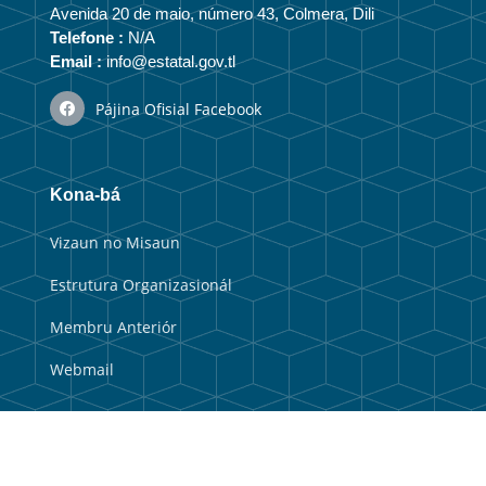
Avenida 20 de maio, número 43, Colmera, Dili
Telefone :
N/A
Email :
info@estatal.gov.tl
Pájina Ofisial Facebook
Kona-bá
Vizaun no Misaun
Estrutura Organizasionál
Membru Anteriór
Webmail
Link útil