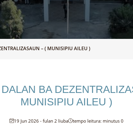
NTRALIZASAUN – ( MUNISIPIU AILEU )
 DALAN BA DEZENTRALIZAS
MUNISIPIU AILEU )
19 Jun 2026 - fulan 2 liuba
tempo leitura: minutus 0