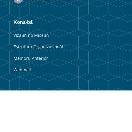
Kona-bá
Vizaun no Misaun
Estrutura Organizasionál
Membru Anteriór
Webmail
Link útil
Portal Guvernu
Portal Munisipal
Balkaun Úniku