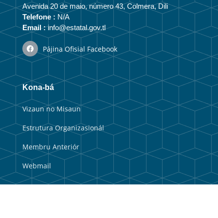
Avenida 20 de maio, número 43, Colmera, Dili
Telefone :
N/A
Email :
info@estatal.gov.tl
Pájina Ofisial Facebook
Kona-bá
Vizaun no Misaun
Estrutura Organizasionál
Membru Anteriór
Webmail
Link útil