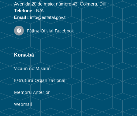
Avenida 20 de maio, número 43, Colmera, Dili
Telefone :
N/A
Email :
info@estatal.gov.tl
Pájina Ofisial Facebook
Kona-bá
Vizaun no Misaun
Estrutura Organizasionál
Membru Anteriór
Webmail
Link útil