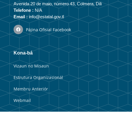
Avenida 20 de maio, número 43, Colmera, Dili
Telefone :
N/A
Email :
info@estatal.gov.tl
Pájina Ofisial Facebook
Kona-bá
Vizaun no Misaun
Estrutura Organizasionál
Membru Anteriór
Webmail
Link útil