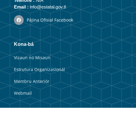
Telefone :
N/A
Email :
info@estatal.gov.tl
Pájina Ofisial Facebook
Kona-bá
Vizaun no Misaun
Estrutura Organizasionál
Membru Anteriór
Webmail
Link útil
Portal Guvernu