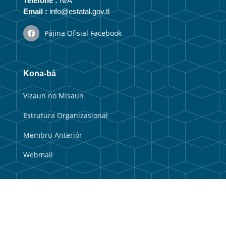
Telefone :
N/A
Email :
info@estatal.gov.tl
Pájina Ofisial Facebook
Kona-bá
Vizaun no Misaun
Estrutura Organizasionál
Membru Anteriór
Webmail
Link útil
Portal Guvernu