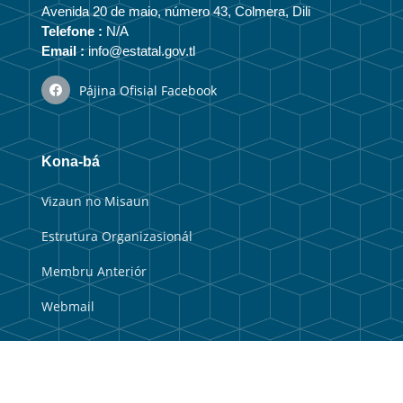
Avenida 20 de maio, número 43, Colmera, Dili
Telefone :
N/A
Email :
info@estatal.gov.tl
Pájina Ofisial Facebook
Kona-bá
Vizaun no Misaun
Estrutura Organizasionál
Membru Anteriór
Webmail
Link útil