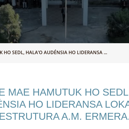
K HO SEDL, HALA’O AUDÉNSIA HO LIDERANSA ...
CE MAE HAMUTUK HO SEDL
NSIA HO LIDERANSA LOK
ESTRUTURA A.M. ERMERA