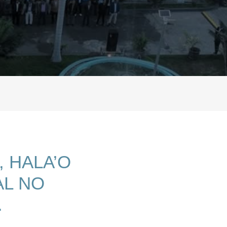
, HALA’O
AL NO
.