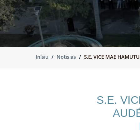
Inísiu
Notisias
S.E. VICE MAE HAMUTU
S.E. VI
AUDÉ