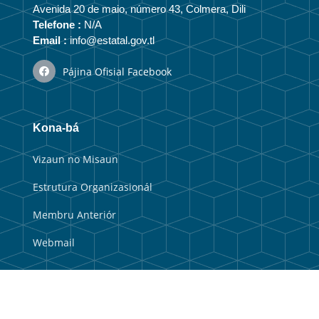
Avenida 20 de maio, número 43, Colmera, Dili
Telefone :
N/A
Email :
info@estatal.gov.tl
Pájina Ofisial Facebook
Kona-bá
Vizaun no Misaun
Estrutura Organizasionál
Membru Anteriór
Webmail
Link útil