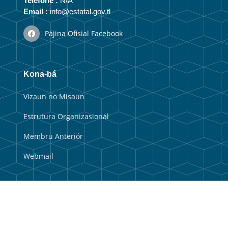
Telefone :
N/A
Email :
info@estatal.gov.tl
Pájina Ofisial Facebook
Kona-bá
Vizaun no Misaun
Estrutura Organizasionál
Membru Anteriór
Webmail
Link útil
Portal Guvernu