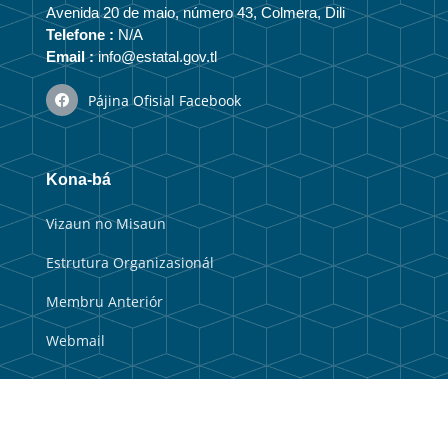
Avenida 20 de maio, número 43, Colmera, Dili
Telefone :
N/A
Email :
info@estatal.gov.tl
Pájina Ofisial Facebook
Kona-bá
Vizaun no Misaun
Estrutura Organizasionál
Membru Anteriór
Webmail
Link útil