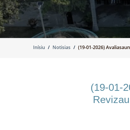
Inísiu
Notisias
(19-01-2026) Avaliasau
(19-01-2
Revizau