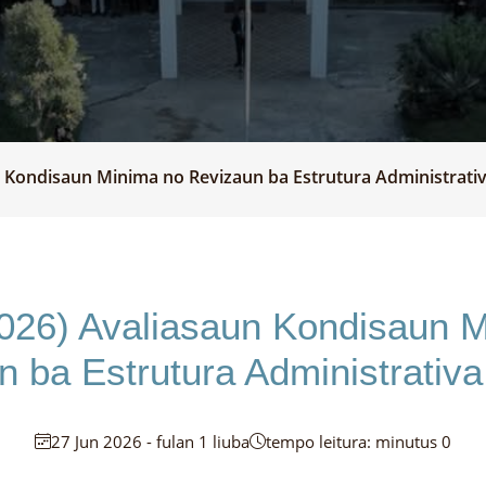
n Kondisaun Minima no Revizaun ba Estrutura Administrat
026) Avaliasaun Kondisaun 
n ba Estrutura Administrati
27 Jun 2026 - fulan 1 liuba
tempo leitura: minutus 0