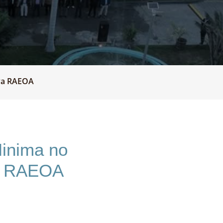
iva RAEOA
Minima no
va RAEOA