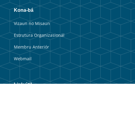
Kona-bá
Vizaun no Misaun
Estrutura Organizasionál
Membru Anteriór
Webmail
Link útil
Portal Guvernu
Portal Munisipal
Balkaun Úniku
TIC Timor