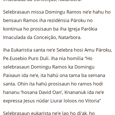
Selebrasaun missa Domingu Ramos ne’e hahu ho
bensaun Ramos iha rezidénsia Pároku no
kontinua ho prosisaun ba iha Igreja Parókia
Imaculada da Conceição, Natarbora.
Iha Eukaristia santa ne’e Selebra hosi Amu Pároku,
Pe.Eusebio Puro Duli. Iha nia homilia “Ho
selebrasaun Domingu Ramos ka Domingu
Paixaun ida ne’e, ita hahú ona tama ba semana
santa. Ohin ita hahú prosisaun ho ramos hodi
hananu ‘hosana David Oan’, Knananuk ida ne’e
expressa Jesus núdar Liurai loloos no Vitoria”
Selebrasaun eukarista ne’e lao ho di’ak, ho