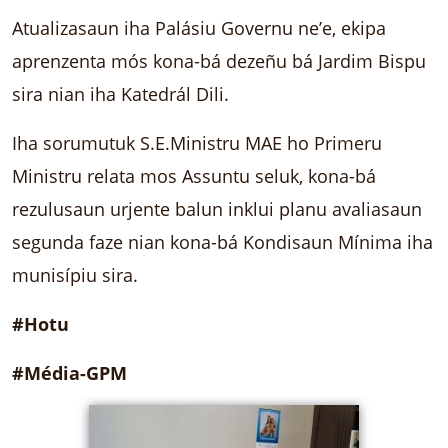
Atualizasaun iha Palásiu Governu ne’e, ekipa
aprenzenta mós kona-bá dezeñu bá Jardim Bispu
sira nian iha Katedrál Dili.
Iha sorumutuk S.E.Ministru MAE ho Primeru
Ministru relata mos Assuntu seluk, kona-bá
rezulusaun urjente balun inklui planu avaliasaun
segunda faze nian kona-bá Kondisaun Mínima iha
munisípiu sira.
#Hotu
#Média-GPM