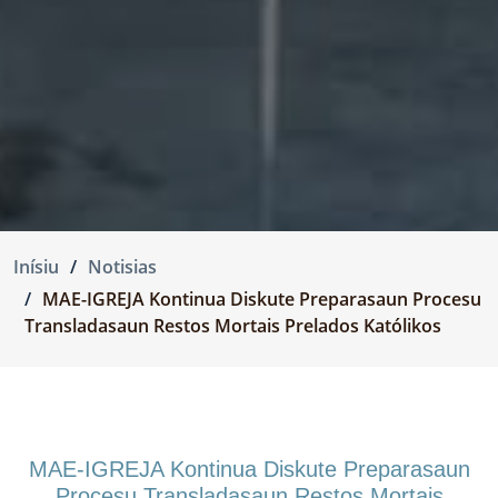
Inísiu
Notisias
MAE-IGREJA Kontinua Diskute Preparasaun Procesu
Transladasaun Restos Mortais Prelados Katólikos
MAE-IGREJA Kontinua Diskute Preparasaun
Procesu Transladasaun Restos Mortais