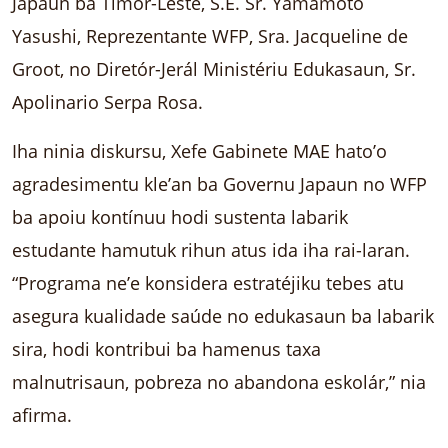
Japaun ba Timor-Leste, S.E. Sr. Yamamoto
Yasushi, Reprezentante WFP, Sra. Jacqueline de
Groot, no Diretór-Jerál Ministériu Edukasaun, Sr.
Apolinario Serpa Rosa.
Iha ninia diskursu, Xefe Gabinete MAE hato’o
agradesimentu kle’an ba Governu Japaun no WFP
ba apoiu kontínuu hodi sustenta labarik
estudante hamutuk rihun atus ida iha rai-laran.
“Programa ne’e konsidera estratéjiku tebes atu
asegura kualidade saúde no edukasaun ba labarik
sira, hodi kontribui ba hamenus taxa
malnutrisaun, pobreza no abandona eskolár,” nia
afirma.