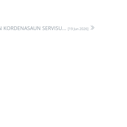
N KORDENASAUN SERVISU...
[19 Jun 2026]
Link útil
Portal Guvernu
Portal Munisipal