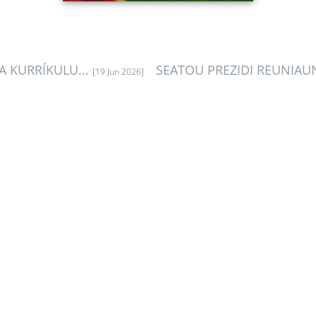
 KURRÍKULU...
SEATOU PREZIDI REUNIAU
[19 Jun 2026]
Kona-bá
Vizaun no Misaun
Estrutura Organizasionál