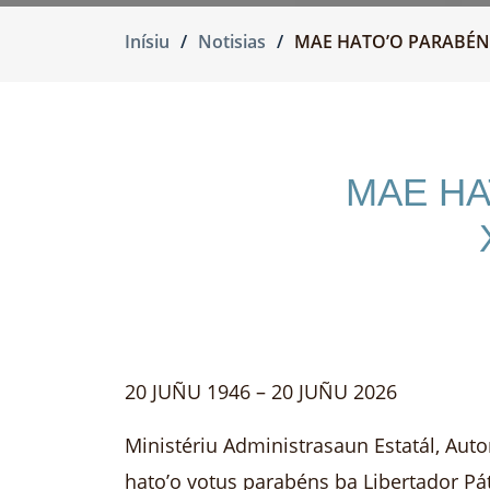
Inísiu
Notisias
MAE HATO’O PARABÉNS
MAE HA
20 JUÑU 1946 – 20 JUÑU 2026
Ministériu Administrasaun Estatál, Au
hato’o votus parabéns ba Libertador Pá