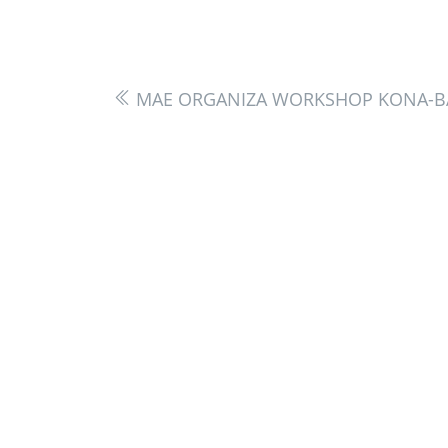
MAE ORGANIZA WORKSHOP KONA-BA
MINISTÉRIU ADMINISTRASAUN ESTATAL
Avenida 20 de maio, número 43, Colmera, Dili
Telefone :
N/A
Email :
info@estatal.gov.tl