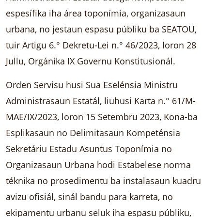
espesífika iha área toponímia, organizasaun
urbana, no jestaun espasu públiku ba SEATOU,
tuir Artigu 6.° Dekretu-Lei n.° 46/2023, loron 28
Jullu, Orgánika IX Governu Konstitusionál.
Orden Servisu husi Sua Eselénsia Ministru
Administrasaun Estatál, liuhusi Karta n.° 61/M-
MAE/IX/2023, loron 15 Setembru 2023, Kona-ba
Esplikasaun no Delimitasaun Kompeténsia
Sekretáriu Estadu Asuntus Toponímia no
Organizasaun Urbana hodi Estabelese norma
téknika no prosedimentu ba instalasaun kuadru
avizu ofisiál, sinál bandu para karreta, no
ekipamentu urbanu seluk iha espasu públiku,